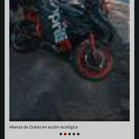
Vara
Alianza de Clubes en acción ecológica
NEXT
PREVIOUS
1
2
3
4
5