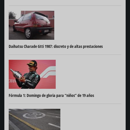
Daihatsu Charade Gtti 1987: discreto y de altas prestaciones
Fórmula 1: Domingo de gloria para “niños” de 19 años