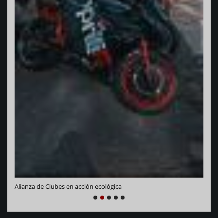
Vara
Alianza de Clubes en acción ecológica
NEXT
PREVIOUS
1
2
3
4
5