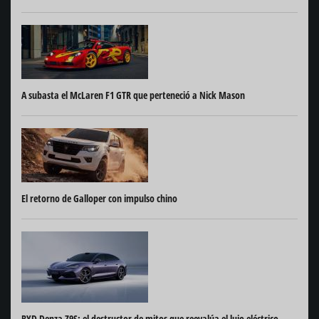
A subasta el McLaren F1 GTR que perteneció a Nick Mason
El retorno de Galloper con impulso chino
BYD Denza Z9S: el destructor de mitos que reevalúa el lujo eléctrico