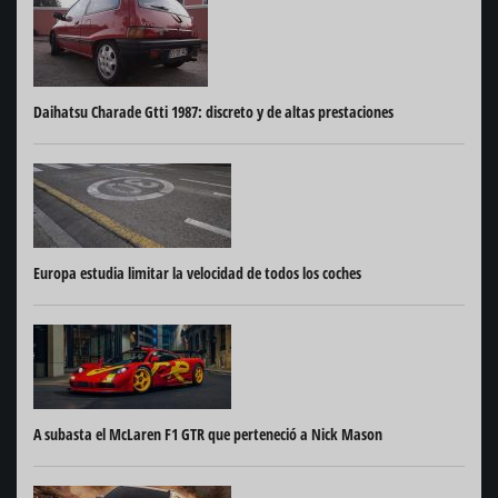
Daihatsu Charade Gtti 1987: discreto y de altas prestaciones
Europa estudia limitar la velocidad de todos los coches
A subasta el McLaren F1 GTR que perteneció a Nick Mason