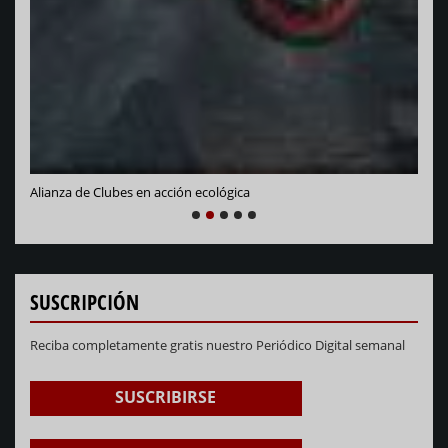
NEXT
PREVIOUS
1
2
3
4
5
SUSCRIPCIÓN
Reciba completamente gratis nuestro Periódico Digital semanal
SUSCRIBIRSE