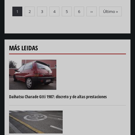
Paginación
Página
1
Página
2
Página
3
Página
4
Página
5
Página
6
Siguiente
››
Última
Último »
actual
página
página
MÁS LEIDAS
Daihatsu Charade Gtti 1987: discreto y de altas prestaciones