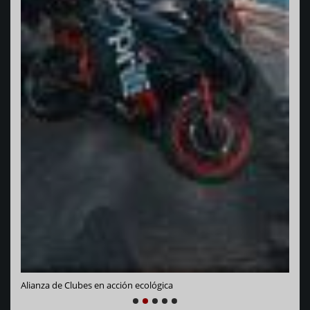
Vara
Alianza de Clubes en acción ecológica
1
2
3
4
5