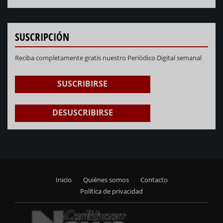
NEXT
PREVIOUS
SUSCRIPCIÓN
Reciba completamente gratis nuestro Periódico Digital semanal
SUSCRIBIRSE
DESUSCRIBIRSE
Inicio
Quiénes somos
Contacto
Footer
Política de privacidad
menu