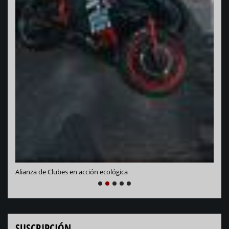
Vara
Alianza de Clubes en acción ecológica
NEXT
PREVIOUS
1
2
3
4
5
SUSCRIPCIÓN