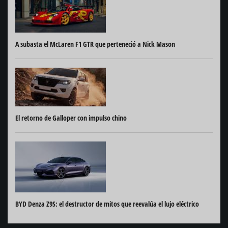
A subasta el McLaren F1 GTR que perteneció a Nick Mason
El retorno de Galloper con impulso chino
BYD Denza Z9S: el destructor de mitos que reevalúa el lujo eléctrico