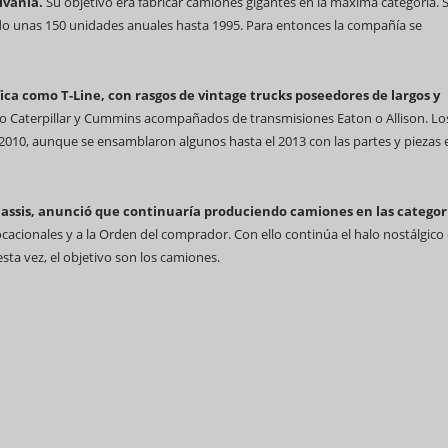
lvania.
Su objetivo era fabricar camiones gigantes en la máxima categoría. 
o unas 150 unidades anuales hasta 1995. Para entonces la compañía se
ica como T-Line, con rasgos de vintage trucks poseedores de largos y
 Caterpillar y Cummins acompañados de transmisiones Eaton o Allison. Los
 2010, aunque se ensamblaron algunos hasta el 2013 con las partes y piezas 
hassis, anunció que continuaría produciendo camiones en las categor
ocacionales y a la Orden del comprador. Con ello continúa el halo nostálgico
sta vez, el objetivo son los camiones.