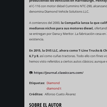
produciendo los vehículos en Harrisburgh, Pennsy
el C-116 con motor diésel Cummins NTC-290, alcanzand
denomina Diamond Vehicle Solutions LLC.
A comienzos del 2000,
la Compañía lanza la que calif
medianos nichos para sus motores diesel,
ofertando
se entregan por Dana y Meritor. La fabricación cesa en
existencia.
En 2015, la DVS LLC, ahora como T-Line Trucks & C
6,7 y 8
, así como cuñas tractoras. Todo ello con fines v
hemos visto referidos a ciertos autos clásicos; aunque e
📷:
https://journal.classiccars.com/
Etiquetas
Diamond
diamond t
Créditos
Alfonso Cueto Álvarez
SOBRE EL AUTOR