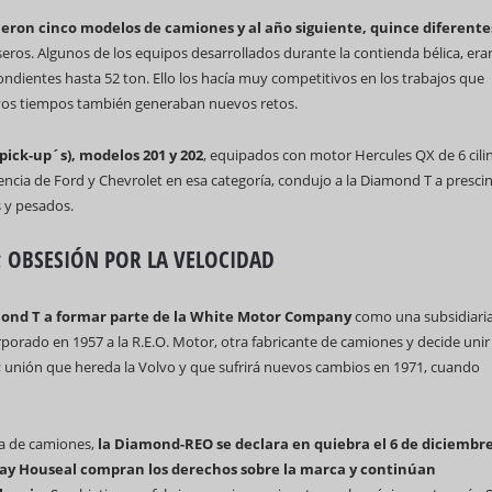
ujeron cinco modelos de camiones y al año siguiente, quince diferente
seros. Algunos de los equipos desarrollados durante la contienda bélica, era
ndientes hasta 52 ton. Ello los hacía muy competitivos en los trabajos que
vos tiempos también generaban nuevos retos.
pick-up´s), modelos 201 y 202
, equipados con motor Hercules QX de 6 cili
ncia de Ford y Chevrolet en esa categoría, condujo a la Diamond T a prescin
 y pesados.
 OBSESIÓN POR LA VELOCIDAD
amond T a formar parte de la White Motor Company
como una subsidiaria
porado en 1957 a la R.E.O. Motor, otra fabricante de camiones y decide unir
; unión que hereda la Volvo y que sufrirá nuevos cambios en 1971, cuando
ta de camiones,
la Diamond-REO se declara en quiebra el 6 de diciembr
 Ray Houseal compran los derechos sobre la marca y continúan