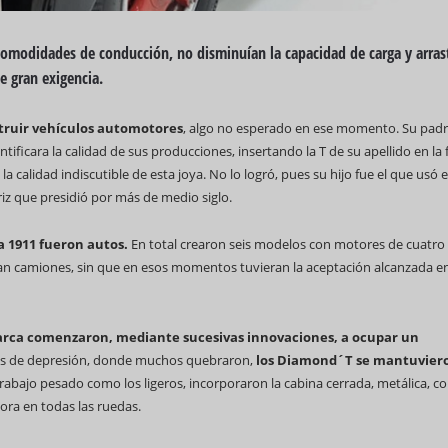
comodidades de conducción, no disminuían la capacidad de carga y arras
e gran exigencia.
nstruir vehículos automotores
, algo no esperado en ese momento. Su padr
tificara la calidad de sus producciones, insertando la T de su apellido en la 
69 Campeonato Mundial WCC
 calidad indiscutible de esta joya. No lo logró, pues su hijo fue el que usó e
 que presidió por más de medio siglo.
a 1911 fueron autos.
En total crearon seis modelos con motores de cuatro
ban camiones, sin que en esos momentos tuvieran la aceptación alcanzada e
Feria Internacional d
(Fihav) 2023
 marca comenzaron, mediante sucesivas innovaciones, a ocupar un
ños de depresión, donde muchos quebraron,
los Diamond´T se mantuvier
rabajo pesado como los ligeros, incorporaron la cabina cerrada, metálica, c
ora en todas las ruedas.