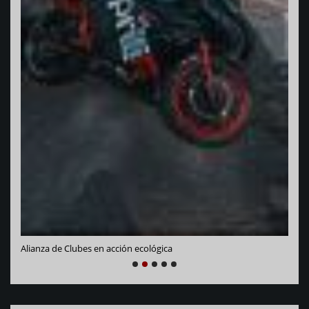
Vara
Alianza de Clubes en acción ecológica
NEXT
PREVIOUS
1
2
3
4
5