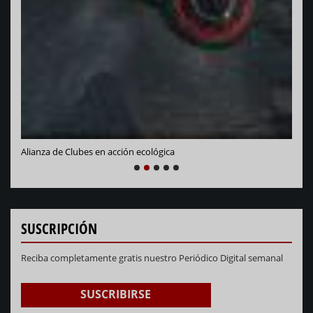
Vara
Alianza de Clubes en acción ecológica
NEXT
PREVIOUS
1
2
3
4
5
SUSCRIPCIÓN
Reciba completamente gratis nuestro Periódico Digital semanal
SUSCRIBIRSE