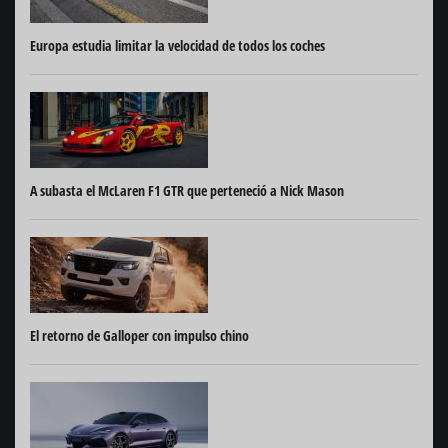
Europa estudia limitar la velocidad de todos los coches
A subasta el McLaren F1 GTR que perteneció a Nick Mason
El retorno de Galloper con impulso chino