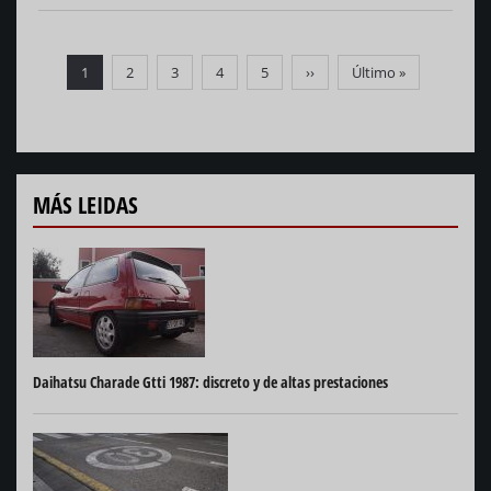
Paginación
Página
1
Página
2
Página
3
Página
4
Página
5
Siguiente
››
Última
Último »
actual
página
página
MÁS LEIDAS
Daihatsu Charade Gtti 1987: discreto y de altas prestaciones