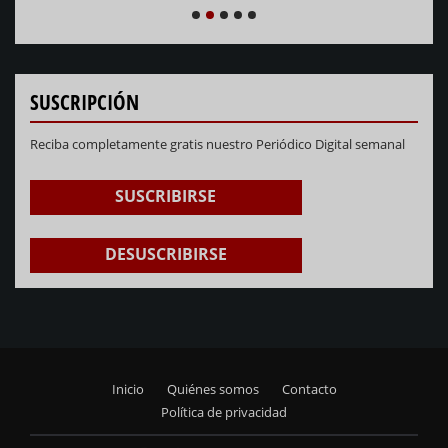
NEXT
PREVIOUS
1
2
3
4
5
SUSCRIPCIÓN
Reciba completamente gratis nuestro Periódico Digital semanal
SUSCRIBIRSE
DESUSCRIBIRSE
Inicio
Quiénes somos
Contacto
Footer
Política de privacidad
menu