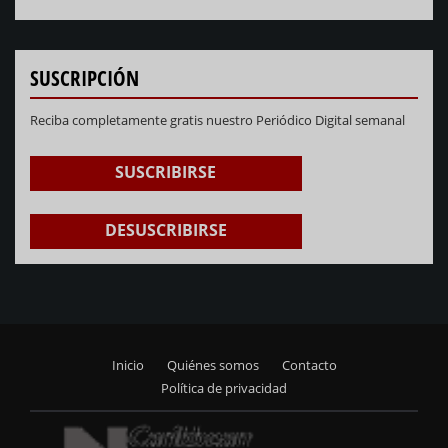
NEXT
PREVIOUS
SUSCRIPCIÓN
Reciba completamente gratis nuestro Periódico Digital semanal
SUSCRIBIRSE
DESUSCRIBIRSE
Inicio
Quiénes somos
Contacto
Footer
Política de privacidad
menu