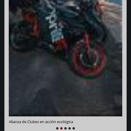
Vara
Alianza de Clubes en acción ecológica
1
2
3
4
5