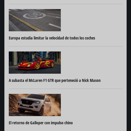
Europa estudia limitar la velocidad de todos los coches
A subasta el McLaren F1 GTR que perteneció a Nick Mason
El retorno de Galloper con impulso chino