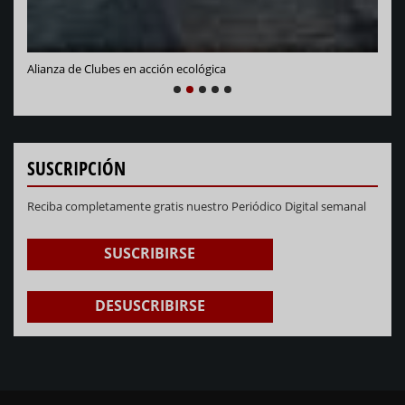
lianza de Clubes en acción ecológica
NEXT
PREVIOUS
1
2
3
4
5
SUSCRIPCIÓN
Reciba completamente gratis nuestro Periódico Digital semanal
SUSCRIBIRSE
DESUSCRIBIRSE