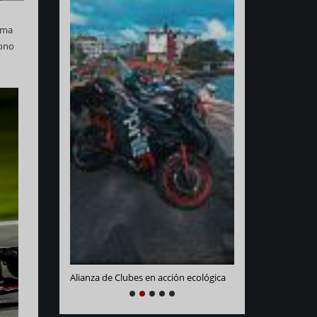
irma
dono
Varadero Racing
e La Habana
Alianza de Clubes en acción ecológica
NEXT
PREVIOUS
1
2
3
4
5