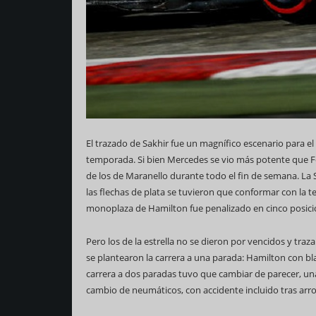
El trazado de Sakhir fue un magnífico escenario para e
temporada. Si bien Mercedes se vio más potente que Fer
de los de Maranello durante todo el fin de semana. La S
las flechas de plata se tuvieron que conformar con la t
monoplaza de Hamilton fue penalizado en cinco posicio
Pero los de la estrella no se dieron por vencidos y traz
se plantearon la carrera a una parada: Hamilton con bl
carrera a dos paradas tuvo que cambiar de parecer, u
cambio de neumáticos, con accidente incluido tras arrol