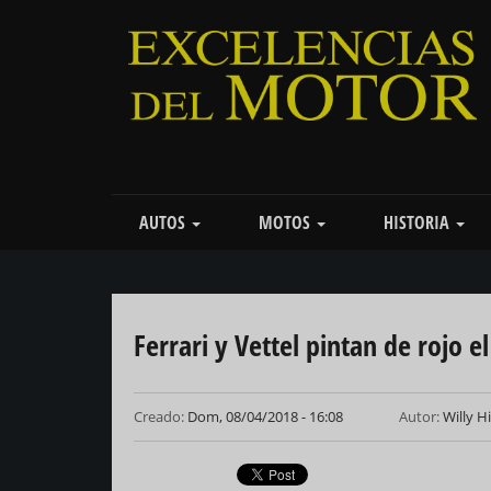
Pasar
al
contenido
principal
Main
AUTOS
MOTOS
HISTORIA
navigation
Ferrari y Vettel pintan de rojo e
Creado:
Dom, 08/04/2018 - 16:08
Autor:
Willy H