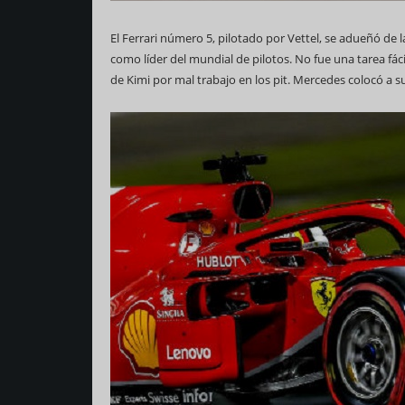
El Ferrari número 5, pilotado por Vettel, se adueñó de
como líder del mundial de pilotos. No fue una tarea fác
de Kimi por mal trabajo en los pit. Mercedes colocó a s