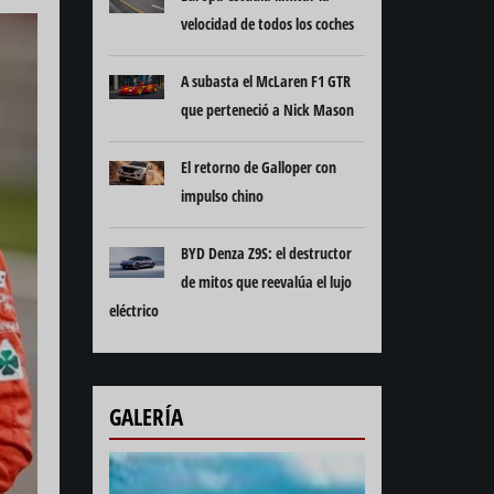
velocidad de todos los coches
A subasta el McLaren F1 GTR
que perteneció a Nick Mason
El retorno de Galloper con
impulso chino
BYD Denza Z9S: el destructor
de mitos que reevalúa el lujo
eléctrico
GALERÍA