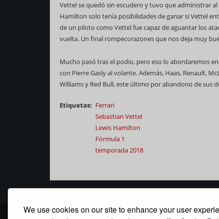
Vettel se quedó sin escudero y tuvo que administrar al 
Hamilton solo tenía posibilidades de ganar si Vettel en
de un piloto como Vettel fue capaz de aguantar los ataqu
vuelta. Un final rompecorazones que nos deja muy bue
Mucho pasó tras el podio, pero eso lo abordaremos en
con Pierre Gasly al volante. Además, Haas, Renault, McL
Williams y Red Bull, este último por abandono de sus d
Etiquetas
Ferrari
Sebastian Vettel
Lewis Hamilton
Fórmula 1
temporada 2018
We use cookies on our site to enhance your user experi