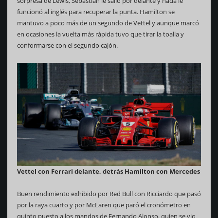
sorpresa de Lewis, Sebastian le salió por delante y nada le
funcionó al inglés para recuperar la punta. Hamilton se
mantuvo a poco más de un segundo de Vettel y aunque marcó
en ocasiones la vuelta más rápida tuvo que tirar la toalla y
conformarse con el segundo cajón.
Vettel con Ferrari delante, detrás Hamilton con Mercedes
Buen rendimiento exhibido por Red Bull con Ricciardo que pasó
por la raya cuarto y por McLaren que paró el cronómetro en
quinto puesto a los mandos de Fernando Alonso, quien se vio