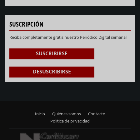
NEXT
PREVIOUS
SUSCRIPCIÓN
Reciba completamente gratis nuestro Periódico Digital semanal
SUSCRIBIRSE
DESUSCRIBIRSE
Inicio
Quiénes somos
Contacto
Footer
Política de privacidad
menu