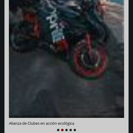
Vara
Alianza de Clubes en acción ecológica
1
2
3
4
5