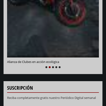
Vara
Alianza de Clubes en acción ecológica
NEXT
PREVIOUS
1
2
3
4
5
SUSCRIPCIÓN
Reciba completamente gratis nuestro Periódico Digital semanal