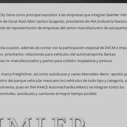
ty tiene como principal expositor a las empresas que integran Daimler Veh
n de Oscar Raúl Albin Santos Guajardo, presidente de INA (Industria Nacion
nde de representación de empresas del sector manufacturero de autoparte
69 Campeonato Mundial WCC
n esta ocasión, además de contar con la participación especial de DVCM e imp
 prioritarios: refacciones para vehículos del autotransporte; llantas;
as re–manufacturados y partes para colisión–hojalatería y pintura.
 marca Freightliner, así como autobuses y vanes Mercedes–Benz– apostó po
Feria Internacional d
ro del parque vehicular mexicano los vehículos de todo tipo y categoría, a
(Fihav) 2023
postventa, pues en INA PAACE Automechanika México se integran todos los
omóviles, autobuses y camiones el mayor tiempo posible.