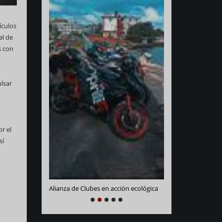
ículos
al de
s con
ulsar
Varadero Racing
r el
e La Habana
sí
Alianza de Clubes en acción ecológica
NEXT
PREVIOUS
1
2
3
4
5