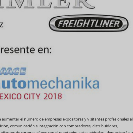
 aumentar el número de empresas expositoras y visitantes profesionales al
ción, comunicación e integración con compradores, distribuidores,
estudiantes de carreras afines con el mantenimiento vehicular– demostrará d