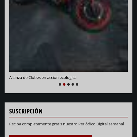
Vara
Alianza de Clubes en acción ecológica
NEXT
PREVIOUS
1
2
3
4
5
SUSCRIPCIÓN
Reciba completamente gratis nuestro Periódico Digital semanal