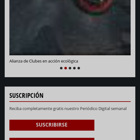
Alianza de Clubes en acción ecológica
NEXT
PREVIOUS
1
2
3
4
5
SUSCRIPCIÓN
Reciba completamente gratis nuestro Periódico Digital semanal
SUSCRIBIRSE