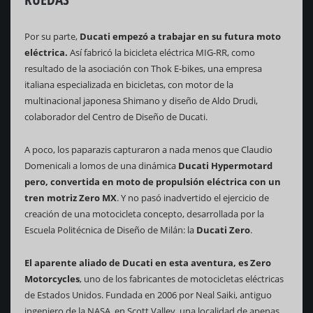
Por su parte,
Ducati empezó a trabajar en su futura moto
eléctrica.
Así fabricó la bicicleta eléctrica MIG-RR, como
resultado de la asociación con Thok E-bikes, una empresa
italiana especializada en bicicletas, con motor de la
multinacional japonesa Shimano y diseño de Aldo Drudi,
colaborador del Centro de Diseño de Ducati.
A poco, los paparazis capturaron a nada menos que Claudio
Domenicali a lomos de una dinámica
Ducati Hypermotard
pero, convertida en moto de propulsión eléctrica con un
tren motriz Zero MX
. Y no pasó inadvertido el ejercicio de
creación de una motocicleta concepto, desarrollada por la
Escuela Politécnica de Diseño de Milán: la
Ducati Zero
.
El aparente aliado de Ducati en esta aventura, es Zero
Motorcycles
, uno de los fabricantes de motocicletas eléctricas
de Estados Unidos. Fundada en 2006 por Neal Saiki, antiguo
ingeniero de la NASA, en Scott Valley, una localidad de apenas