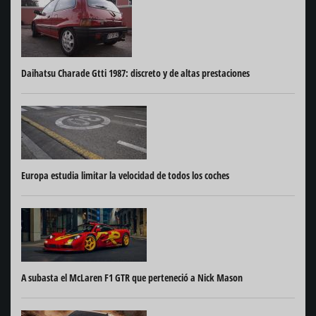
Daihatsu Charade Gtti 1987: discreto y de altas prestaciones
Europa estudia limitar la velocidad de todos los coches
A subasta el McLaren F1 GTR que perteneció a Nick Mason