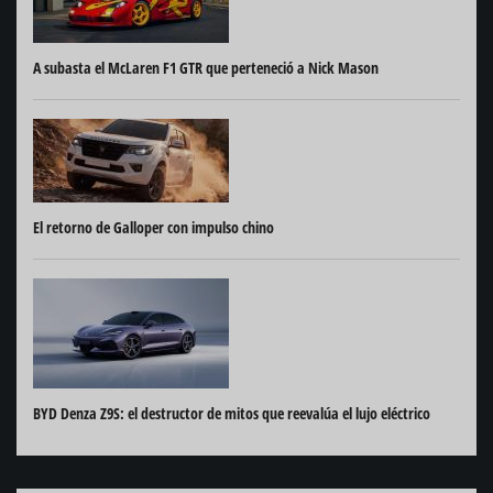
A subasta el McLaren F1 GTR que perteneció a Nick Mason
El retorno de Galloper con impulso chino
BYD Denza Z9S: el destructor de mitos que reevalúa el lujo eléctrico