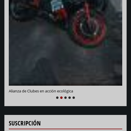
Vara
Alianza de Clubes en acción ecológica
NEXT
PREVIOUS
1
2
3
4
5
SUSCRIPCIÓN