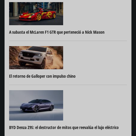
A subasta el McLaren F1 GTR que perteneció a Nick Mason
El retorno de Galloper con impulso chino
BYD Denza Z9S: el destructor de mitos que reevalúa el lujo eléctrico