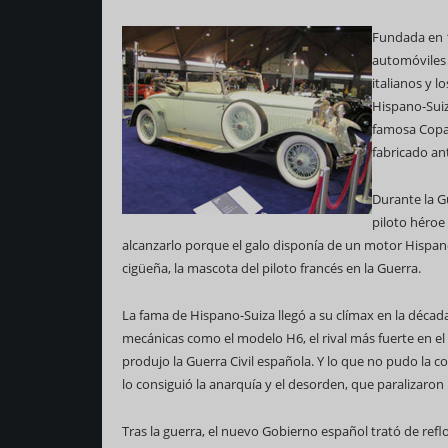
Fundada en 1
automóviles 
italianos y 
Hispano-Suiz
famosa Copa 
fabricado an
Durante la G
piloto héroe
alcanzarlo porque el galo disponía de un motor Hispano
cigüeña, la mascota del piloto francés en la Guerra.
La fama de Hispano-Suiza llegó a su clímax en la década
mecánicas como el modelo H6, el rival más fuerte en el
produjo la Guerra Civil española. Y lo que no pudo la
lo consiguió la anarquía y el desorden, que paralizaro
Tras la guerra, el nuevo Gobierno español trató de refl