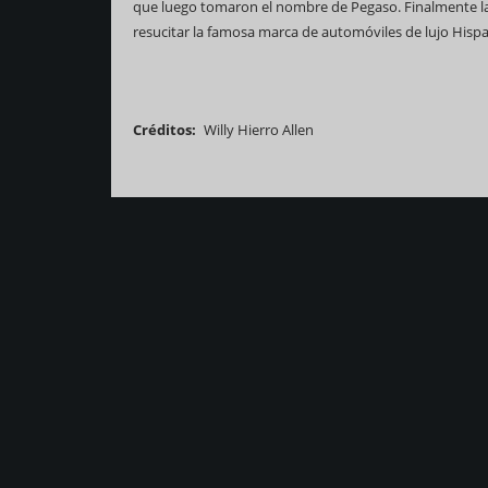
que luego tomaron el nombre de Pegaso. Finalmente la 
resucitar la famosa marca de automóviles de lujo Hispa
Créditos
Willy Hierro Allen