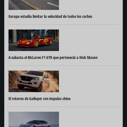
Europa estudia limitar la velocidad de todos los coches
A subasta el McLaren F1 GTR que perteneció a Nick Mason
El retorno de Galloper con impulso chino