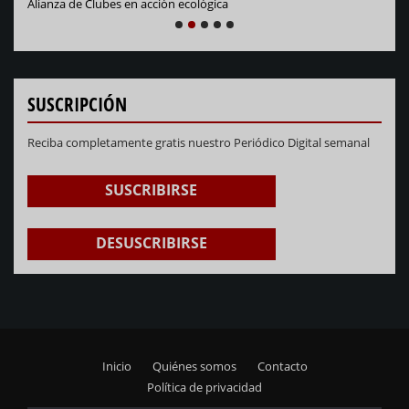
NEXT
PREVIOUS
1
2
3
4
5
SUSCRIPCIÓN
Reciba completamente gratis nuestro Periódico Digital semanal
SUSCRIBIRSE
DESUSCRIBIRSE
Inicio
Quiénes somos
Contacto
Footer
Política de privacidad