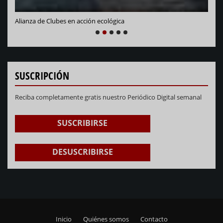
Alianza de Clubes en acción ecológica
NEXT
PREVIOUS
1
2
3
4
5
SUSCRIPCIÓN
Reciba completamente gratis nuestro Periódico Digital semanal
SUSCRIBIRSE
DESUSCRIBIRSE
Inicio
Quiénes somos
Contacto