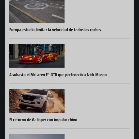
Europa estudia limitar la velocidad de todos los coches
A subasta el McLaren F1 GTR que perteneció a Nick Mason
El retorno de Galloper con impulso chino