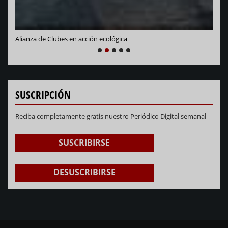
NEXT
PREVIOUS
1
2
3
4
5
SUSCRIPCIÓN
Reciba completamente gratis nuestro Periódico Digital semanal
SUSCRIBIRSE
DESUSCRIBIRSE