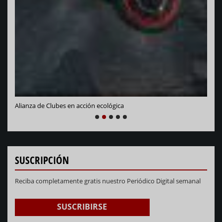
Vara
Alianza de Clubes en acción ecológica
NEXT
PREVIOUS
1
2
3
4
5
SUSCRIPCIÓN
Reciba completamente gratis nuestro Periódico Digital semanal
SUSCRIBIRSE