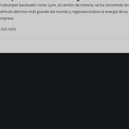
El eDumper bautizado como Lynx, el camión de minería, se ha convertido en 
ehículo eléctrico más grande del mundo y regenera incluso la energía de su
empresa.
LEER MÁS