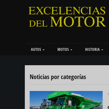
Pasar
al
contenido
principal
Main
AUTOS
MOTOS
HISTORIA
navigation
Noticias por categorías
V