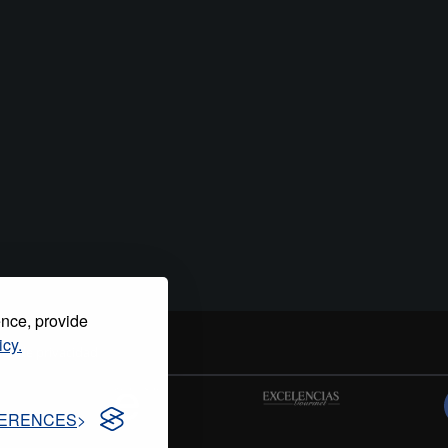
ence, provide
icy.
tica de privacidad
ERENCES