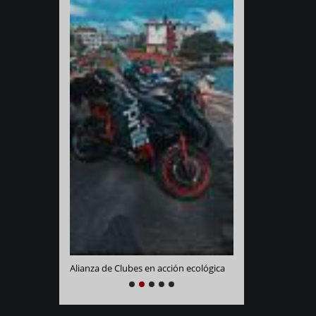
Varadero Racing
e La Habana
Alianza de Clubes en acción ecológica
NEXT
PREVIOUS
1
2
3
4
5