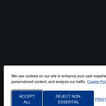
We use cookies on our site to enhance your user experi
personalized content, and analyze our traffic.
Cookie Pol
Inicio
Quiénes somos
Contacto
Polí
Footer
menu
ACCEPT
REJECT NON-
PREF
ALL
ESSENTIAL