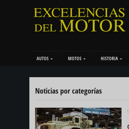
Pasar
al
contenido
principal
Main
AUTOS
MOTOS
HISTORIA
navigation
Noticias por categorías