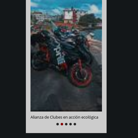
Varadero Racing
e La Habana
Alianza de Clubes en acción ecológica
NEXT
PREVIOUS
1
2
3
4
5