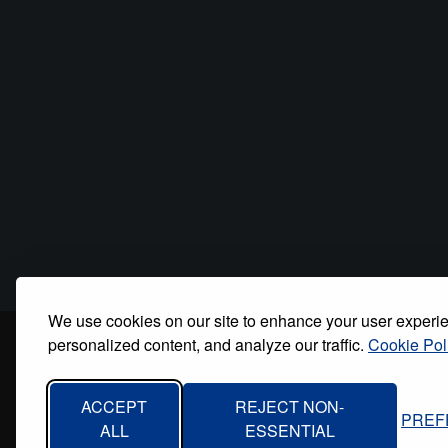
We use cookies on our site to enhance your user experi
personalized content, and analyze our traffic.
Cookie Pol
Inicio
Quiénes somos
Contacto
Polí
Footer
menu
ACCEPT
REJECT NON-
PREF
ALL
ESSENTIAL