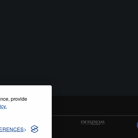
ence, provide
icy.
tica de privacidad
ERENCES