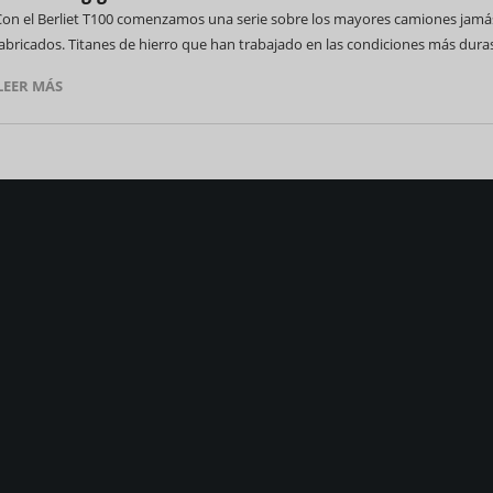
Con el Berliet T100 comenzamos una serie sobre los mayores camiones jamá
abricados. Titanes de hierro que han trabajado en las condiciones más dura
LEER MÁS