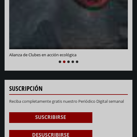
Alianza de Clubes en acción ecológica
NEXT
PREVIOUS
1
2
3
4
5
SUSCRIPCIÓN
Reciba completamente gratis nuestro Periódico Digital semanal
SUSCRIBIRSE
DESUSCRIBIRSE