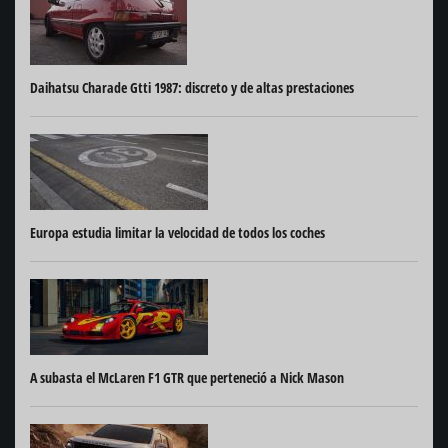
Daihatsu Charade Gtti 1987: discreto y de altas prestaciones
Europa estudia limitar la velocidad de todos los coches
A subasta el McLaren F1 GTR que perteneció a Nick Mason