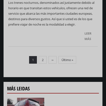
Los trenes nocturnos, denominados así justamente debido al
horario en que transitan estos vehículos, ofrecen una red de
servicio que abarca las más importantes ciudades europeas,
destinos para diversos gustos. Así que si usted es de los que
prefiere viajar de noche es la modalidad a elegir.
LEER
MÁS
Paginación
Página
1
Página
2
Siguiente
››
Última
Último »
actual
página
página
MÁS LEIDAS