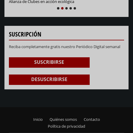
Alianza de Clubes en acción ecológica
NEXT
PREVIOUS
1
2
3
4
5
SUSCRIPCIÓN
Reciba completamente gratis nuestro Periódico Digital semanal
SUSCRIBIRSE
DESUSCRIBIRSE
Inicio
Quiénes somos
Contacto
Footer
Política de privacidad