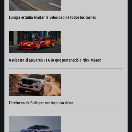
Europa estudia limitar la velocidad de todos los coches
A subasta el McLaren F1 GTR que perteneció a Nick Mason
El retorno de Galloper con impulso chino