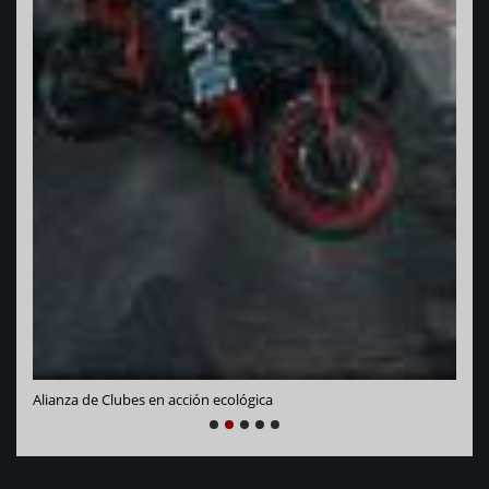
Vara
Alianza de Clubes en acción ecológica
NEXT
PREVIOUS
1
2
3
4
5