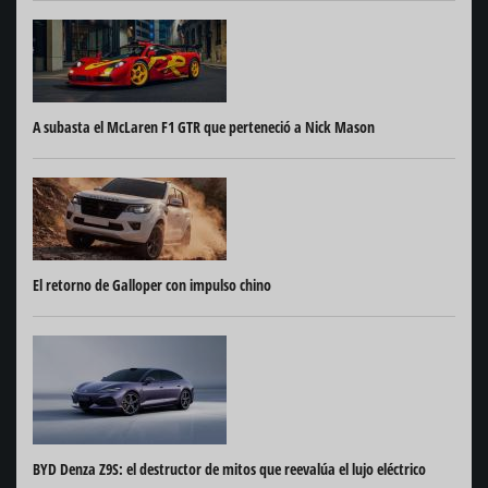
A subasta el McLaren F1 GTR que perteneció a Nick Mason
El retorno de Galloper con impulso chino
BYD Denza Z9S: el destructor de mitos que reevalúa el lujo eléctrico