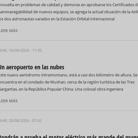
Envuelta en problemas de calidad y demoras en aprobarse los Certificados d
eronavegabilidad de nuevos equipos, se agrega la actual situación de la Airl
os dos astronautas varados en la Estación Orbital Internacional
LEER MÁS
MAR, 10/09/2024 - 11:35
Un aeropuerto en las nubes
Este nuevo aeródromo intramontano, está a casi dos kilómetro de altura. Se
ncuentra en el condado de Wushan, cerca de la región turística de las Tres
argantas, en la República Popular China. Una colosal obra ingeniera
LEER MÁS
MAR, 20/08/2024 - 07:42
Pondrán a prueba el motor eléctrico más grande del mun