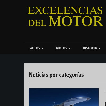
Pasar
al
contenido
principal
Main
AUTOS
MOTOS
HISTORIA
navigation
Noticias por categorías
J