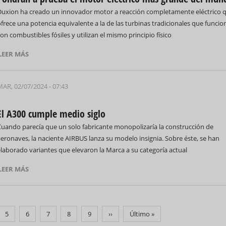
Duxion ha creado un innovador motor a reacción completamente eléctrico 
frece una potencia equivalente a la de las turbinas tradicionales que funci
on combustibles fósiles y utilizan el mismo principio físico
LEER MÁS
MAR, 02/07/2024 - 07:43
El A300 cumple medio siglo
Cuando parecía que un solo fabricante monopolizaría la construcción de
eronaves, la naciente AIRBUS lanza su modelo insignia. Sobre éste, se han
laborado variantes que elevaron la Marca a su categoría actual
LEER MÁS
na
Página
5
Página
6
Página
7
Página
8
Página
9
Siguiente
››
Última
Último »
página
página