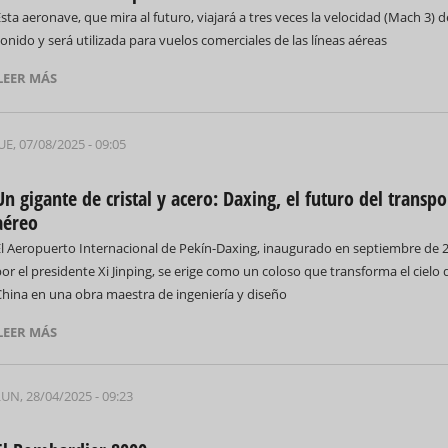
sta aeronave, que mira al futuro, viajará a tres veces la velocidad (Mach 3) d
onido y será utilizada para vuelos comerciales de las líneas aéreas
LEER MÁS
UE, 07/08/2025 - 09:05
Un gigante de cristal y acero: Daxing, el futuro del transpo
aéreo
El Aeropuerto Internacional de Pekín-Daxing, inaugurado en septiembre de 
or el presidente Xi Jinping, se erige como un coloso que transforma el cielo 
China en una obra maestra de ingeniería y diseño
LEER MÁS
LUN, 28/04/2025 - 09:23