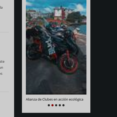
la
ste
Varadero Racing
 un
e La Habana
os
Alianza de Clubes en acción ecológica
NEXT
PREVIOUS
1
2
3
4
5