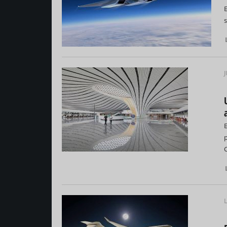
E
s
J
p