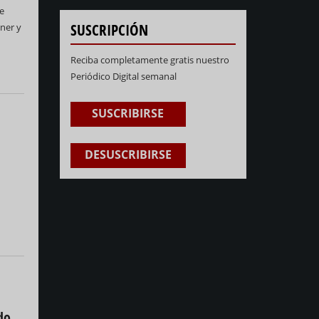
e
SUSCRIPCIÓN
iner y
Reciba completamente gratis nuestro
Periódico Digital semanal
SUSCRIBIRSE
DESUSCRIBIRSE
do