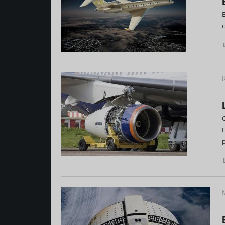
E
J
C
t
M