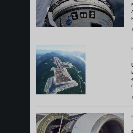
A
l
e
G