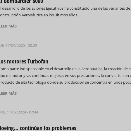
El Bombardier 8000
l desarrollo de los aviones Ejecutivos ha constituido una de las variantes de 
construcción Aeronáutica en los últimos años
LEER MÁS
69 Campeonato Mundial WCC
UE, 17/04/2025 - 08:09
Los motores Turbofan
omo parte indispensable en el desarrollo de la Aeronáutica, la creación de e
ipo de motor y las continuas mejoras en sus prestaciones, lo convierten en
Feria Internacional d
producto de alta tecnología donde su producción se concentra en unos poc
(Fihav) 2023
LEER MÁS
IÉ, 11/09/2024 - 07:44
Boeing… continúan los problemas