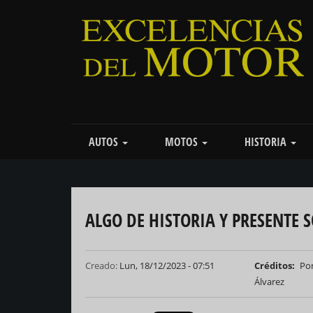
Pasar
al
contenido
principal
Main
AUTOS
MOTOS
HISTORIA
navigation
ALGO DE HISTORIA Y PRESENTE 
Creado:
Lun, 18/12/2023 - 07:51
Créditos
Por
Álvarez