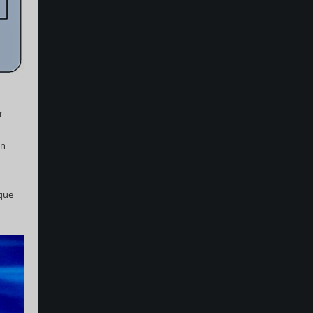
r
in
 que