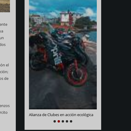
tente
ya
 un
ados
ón el
ción;
Varadero Racing
os de
e La Habana
ienzos
rcito
Alianza de Clubes en acción ecológica
NEXT
PREVIOUS
1
2
3
4
5