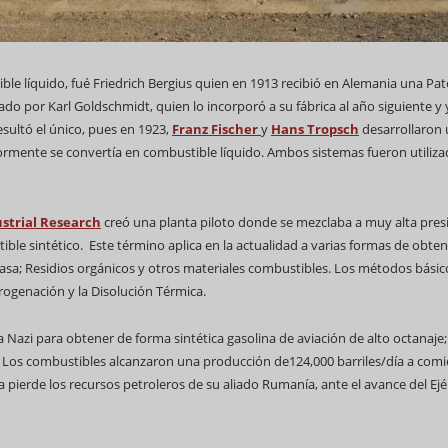
e líquido, fué Friedrich Bergius quien en 1913 recibió en Alemania una Pa
o por Karl Goldschmidt, quien lo incorporó a su fábrica al año siguiente y 
sultó el único, pues en 1923,
Franz Fischer
y
Hans Tropsch
desarrollaron
ormente se convertía en combustible líquido. Ambos sistemas fueron utiliz
69 Campeonato Mundial WCC
ustrial Research
creó una planta piloto donde se mezclaba a muy alta presi
e sintético. Este término aplica en la actualidad a varias formas de obten
asa; Residios orgánicos y otros materiales combustibles. Los métodos básic
Feria Internacional d
idrogenación y la Disolución Térmica.
(Fihav) 2023
a Nazi para obtener de forma sintética gasolina de aviación de alto octanaje;
o. Los combustibles alcanzaron una producción de124,000 barriles/día a com
ierde los recursos petroleros de su aliado Rumanía, ante el avance del Ejé