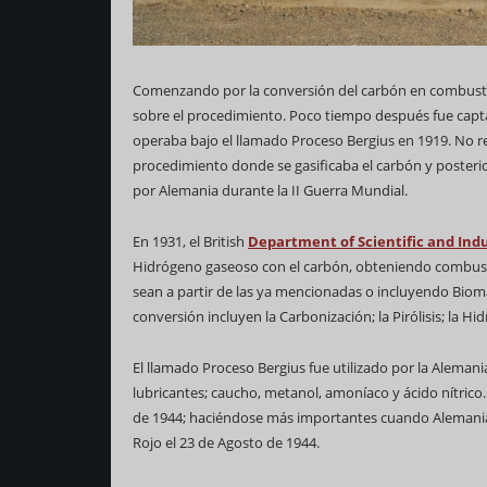
Comenzando por la conversión del carbón en combustibl
sobre el procedimiento. Poco tiempo después fue captad
operaba bajo el llamado Proceso Bergius en 1919. No re
procedimiento donde se gasificaba el carbón y posteri
por Alemania durante la II Guerra Mundial.
En 1931, el British
Department of Scientific and Ind
Hidrógeno gaseoso con el carbón, obteniendo combustibl
sean a partir de las ya mencionadas o incluyendo Biom
conversión incluyen la Carbonización; la Pirólisis; la H
El llamado Proceso Bergius fue utilizado por la Alemani
lubricantes; caucho, metanol, amoníaco y ácido nítric
de 1944; haciéndose más importantes cuando Alemania p
Rojo el 23 de Agosto de 1944.