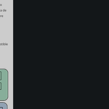
to
la de
ere
stible