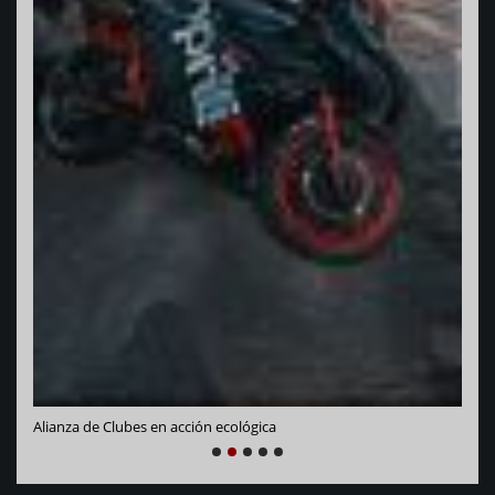
Vara
Alianza de Clubes en acción ecológica
NEXT
PREVIOUS
1
2
3
4
5