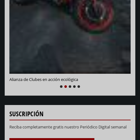
Vara
Alianza de Clubes en acción ecológica
NEXT
PREVIOUS
1
2
3
4
5
SUSCRIPCIÓN
Reciba completamente gratis nuestro Periódico Digital semanal