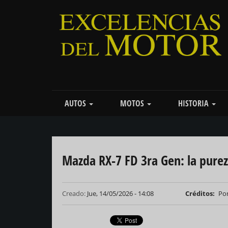
Pasar
al
contenido
principal
Main
AUTOS
MOTOS
HISTORIA
navigation
Mazda RX-7 FD 3ra Gen: la pureza
Creado:
Jue, 14/05/2026 - 14:08
Créditos
Por