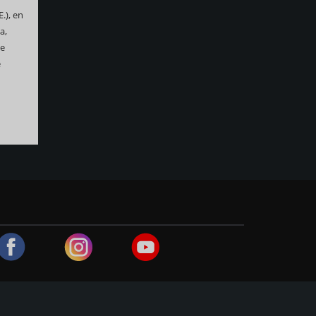
.), en
a,
se
e