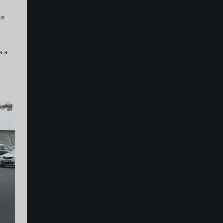
te
a a