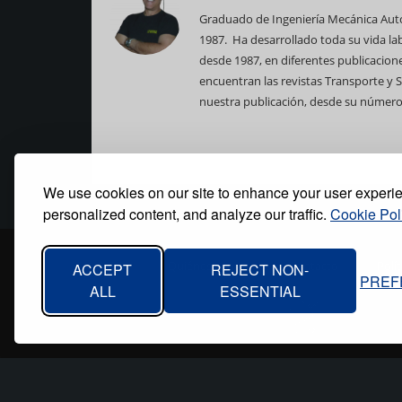
Graduado de Ingeniería Mecánica Automo
1987. Ha desarrollado toda su vida la
desde 1987, en diferentes publicacione
encuentran las revistas Transporte y 
nuestra publicación, desde su número 
We use cookies on our site to enhance your user experi
personalized content, and analyze our traffic.
Cookie Pol
Inicio
Quiénes somos
Contacto
Polí
ACCEPT
REJECT NON-
PREF
Footer
ALL
ESSENTIAL
menu