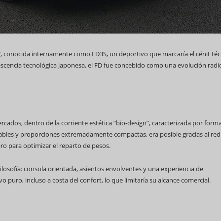
7, conocida internamente como FD3S, un deportivo que marcaría el cénit téc
scencia tecnológica japonesa, el FD fue concebido como una evolución radic
al WCC
ados, dentro de la corriente estética “bio-design”, caracterizada por form
teables y proporciones extremadamente compactas, era posible gracias al re
Feria Internacional de La Habana
ro para optimizar el reparto de pesos.
(Fihav) 2023
filosofía: consola orientada, asientos envolventes y una experiencia de
 puro, incluso a costa del confort, lo que limitaría su alcance comercial.
Alianza de Clubes en