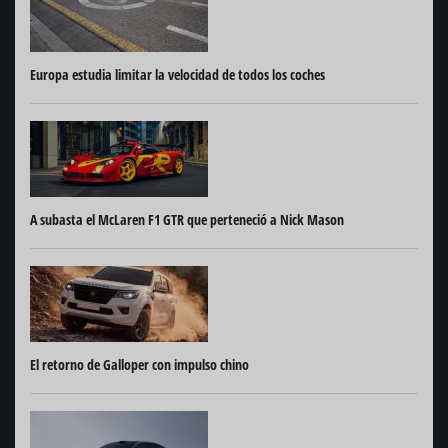
Europa estudia limitar la velocidad de todos los coches
A subasta el McLaren F1 GTR que perteneció a Nick Mason
El retorno de Galloper con impulso chino