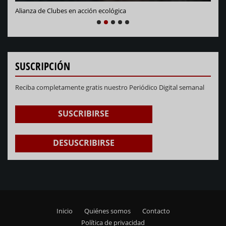
Alianza de Clubes en acción ecológica
NEXT
PREVIOUS
1
2
3
4
5
SUSCRIPCIÓN
Reciba completamente gratis nuestro Periódico Digital semanal
SUSCRIBIRSE
DESUSCRIBIRSE
Inicio
Quiénes somos
Contacto
Footer
Política de privacidad