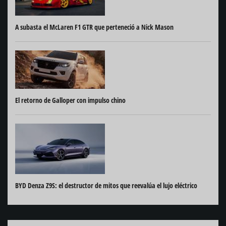
A subasta el McLaren F1 GTR que perteneció a Nick Mason
El retorno de Galloper con impulso chino
BYD Denza Z9S: el destructor de mitos que reevalúa el lujo eléctrico