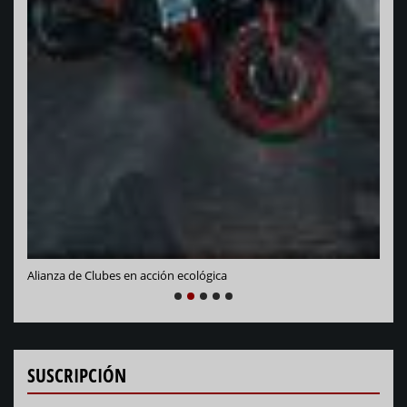
Varadero R
lianza de Clubes en acción ecológica
NEXT
PREVIOUS
1
2
3
4
5
SUSCRIPCIÓN