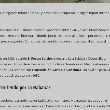
la segunda mitad de los 40 y hasta 1965, ocuparon un lugar importante en 
s años, las Cushman hacen su aparición entre 1946 y 1947, interesando a
os “trenes de bicicletas”, donde, junto a estas, se alquilaban por tiempo, ca
69 Campeonato Mundial WCC
precio superior. Con su peculiar sonido recorrían nuestras calles hasta el h
nia en 1936, cuando
E. Foster Salsbury
desarrolla la Salsbury Motor Glide,
otriz oculto, a diferencia de las motocicletas de entonces. Mejora el equipo
lanza una scooter con
Transmisión Variable Contínua
. Un rival de peso, la
Feria Internacional d
(Fihav) 2023
producir scooters en 1936.
 corriendo por La Habana?
 equipos, logrando mayor facilidad en su manejo y ganando espacios en el
 en servicios de mensajería en bases militares e incluso, produce la Auto Gl