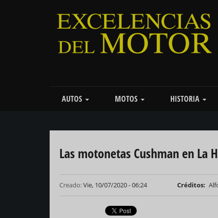
Pasar
al
contenido
principal
Main
AUTOS
MOTOS
HISTORIA
navigation
Las motonetas Cushman en La 
Creado:
Vie, 10/07/2020 - 06:24
Créditos
Alf