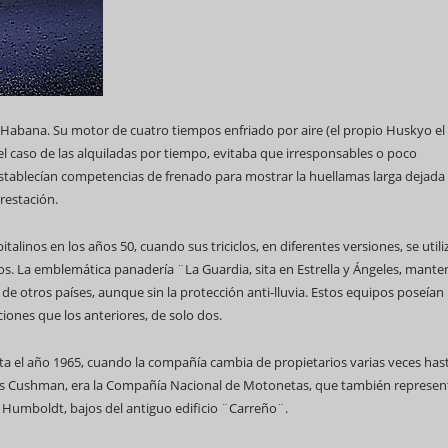
 Habana. Su motor de cuatro tiempos enfriado por aire (el propio Huskyo el
 el caso de las alquiladas por tiempo, evitaba que irresponsables o poco
establecían competencias de frenado para mostrar la huellamas larga dejada 
restación.
alinos en los años 50, cuando sus triciclos, en diferentes versiones, se util
s. La emblemática panadería ¨La Guardia, sita en Estrella y Ángeles, mante
os de otros países, aunque sin la protección anti-lluvia. Estos equipos poseían
iones que los anteriores, de solo dos.
ta el año 1965, cuando la compañía cambia de propietarios varias veces hast
las Cushman, era la Compañía Nacional de Motonetas, que también represe
 Humboldt, bajos del antiguo edificio ¨Carreño¨.