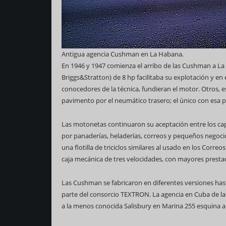
Antigua agencia Cushman en La Habana.
En 1946 y 1947 comienza el arribo de las Cushman a La
Briggs&Stratton) de 8 hp facilitaba su explotación y en
conocedores de la técnica, fundieran el motor. Otros, 
pavimento por el neumático trasero; el único con esa p
Las motonetas continuaron su aceptación entre los capit
por panaderías, heladerías, correos y pequeños negocio
una flotilla de triciclos similares al usado en los Corre
caja mecánica de tres velocidades, con mayores prestac
Las Cushman se fabricaron en diferentes versiones has
parte del consorcio TEXTRON. La agencia en Cuba de 
a la menos conocida Salisbury en Marina 255 esquina a