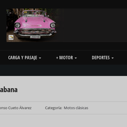
CARGA Y PASAJE
+ MOTOR
DEPORTES
Habana
onso Cueto Álvarez
Categoría
Motos clásicas