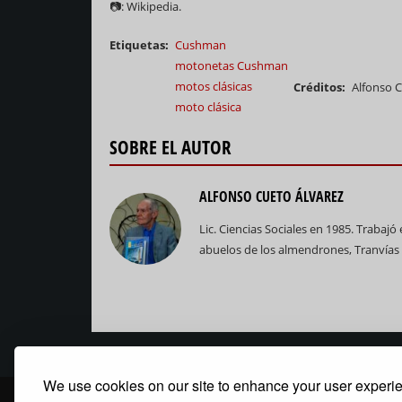
📷: Wikipedia.
Etiquetas
Cushman
motonetas Cushman
motos clásicas
Créditos
Alfonso C
moto clásica
SOBRE EL AUTOR
ALFONSO CUETO ÁLVAREZ
Lic. Ciencias Sociales en 1985. Trabaj
abuelos de los almendrones, Tranvías y
We use cookies on our site to enhance your user experi