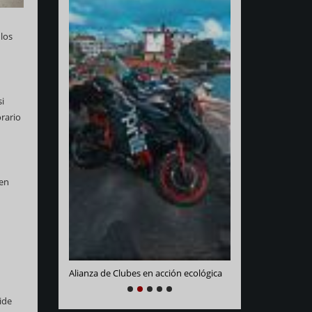
los
si
orario
 en
Varadero Racing
e La Habana
Alianza de Clubes en acción ecológica
NEXT
PREVIOUS
1
2
3
4
5
ide