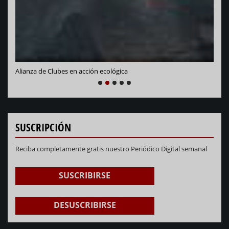
Alianza de Clubes en acción ecológica
NEXT
PREVIOUS
1
2
3
4
5
SUSCRIPCIÓN
Reciba completamente gratis nuestro Periódico Digital semanal
SUSCRIBIRSE
DESUSCRIBIRSE