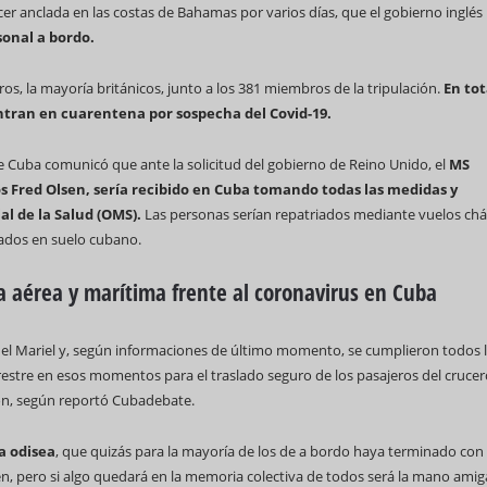
cer anclada en las costas de Bahamas por varios días, que el gobierno inglés
sonal a bordo.
s, la mayoría británicos, junto a los 381 miembros de la tripulación.
En tot
ntran en cuarentena por sospecha del Covid-19.
de Cuba comunicó que ante la solicitud del gobierno de Reino Unido, el
MS
 Fred Olsen, sería recibido en Cuba tomando todas las medidas y
l de la Salud (OMS).
Las personas serían repatriados mediante vuelos chá
tados en suelo cubano.
ia aérea y marítima frente al coronavirus en Cuba
 el Mariel y, según informaciones de último momento, se cumplieron todos 
restre en esos momentos para el traslado seguro de los pasajeros del crucer
ión, según reportó Cubadebate.
a odisea
, que quizás para la mayoría de los de a bordo haya terminado con 
en, pero si algo quedará en la memoria colectiva de todos será la mano ami