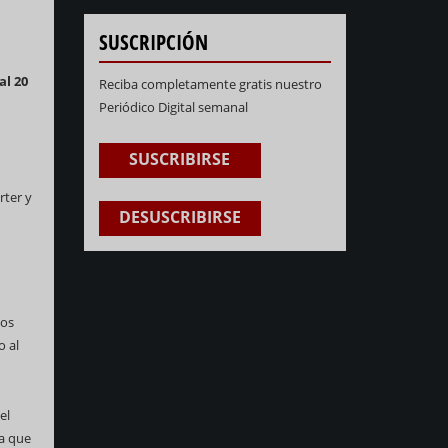
SUSCRIPCIÓN
al 20
Reciba completamente gratis nuestro
Periódico Digital semanal
SUSCRIBIRSE
rter y
DESUSCRIBIRSE
los
o al
el
ga que