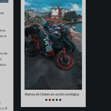
 de
ena,
es la
ra de
el
Varadero Racing
tivo
e La Habana
Alianza de Clubes en acción ecológica
NEXT
PREVIOUS
1
2
3
4
5
5
 y el