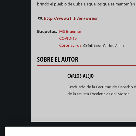
brindó el pueblo de Cuba a aquellos que se mantenían 
📷:
http://www.rfi.fr/en/wires/
Etiquetas
MS Braemar
COVID-19
Coronavirus
Créditos
Carlos Alejo
SOBRE EL AUTOR
CARLOS ALEJO
Graduado de la Facultad de Derecho de
de la revista Excelencias del Motor.