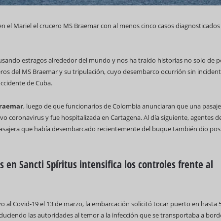
en el Mariel el crucero MS Braemar con al menos cinco casos diagnosticados
sando estragos alrededor del mundo y nos ha traído historias no solo de p
69 Campeonato Mundial WCC
jeros del MS Braemar y su tripulación, cuyo desembarco ocurrión sin incident
occidente de Cuba.
raemar
, luego de que funcionarios de Colombia anunciaran que una pasaje
o coronavirus y fue hospitalizada en Cartagena. Al día siguiente, agentes d
pasajera que había desembarcado recientemente del buque también dio posi
Feria Internacional d
(Fihav) 2023
en Sancti Spíritus intensifica los controles frente al
o al Covid-19 el 13 de marzo, la embarcación solicitó tocar puerto en hasta 
duciendo las autoridades al temor a la infección que se transportaba a bordo