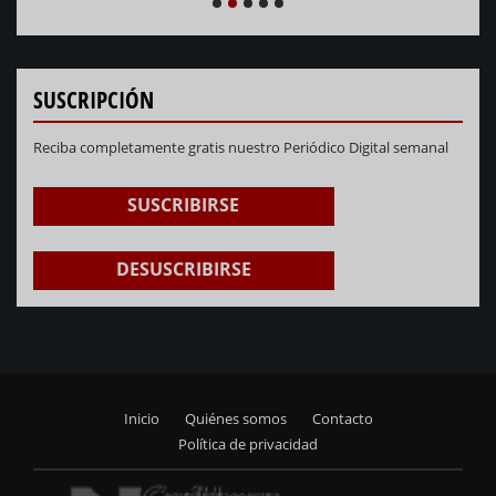
NEXT
PREVIOUS
1
2
3
4
5
SUSCRIPCIÓN
Reciba completamente gratis nuestro Periódico Digital semanal
SUSCRIBIRSE
DESUSCRIBIRSE
Inicio
Quiénes somos
Contacto
Footer
Política de privacidad
menu