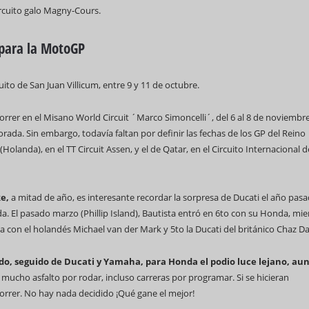
circuito galo Magny-Cours.
para la MotoGP
uito de San Juan Villicum, entre 9 y 11 de octubre.
 correr en el Misano World Circuit ´Marco Simoncelli´, del 6 al 8 de noviembre
ada. Sin embargo, todavía faltan por definir las fechas de los GP del Reino
(Holanda), en el TT Circuit Assen, y el de Qatar, en el Circuito Internacional d
e,
a mitad de año, es interesante recordar la sorpresa de Ducati el año pas
da. El pasado marzo (Phillip Island), Bautista entró en 6to con su Honda, mie
 con el holandés Michael van der Mark y 5to la Ducati del británico Chaz Da
o, seguido de Ducati y Yamaha, para Honda el podio luce lejano, au
mucho asfalto por rodar, incluso carreras por programar. Si se hicieran
orrer. No hay nada decidido ¡Qué gane el mejor!