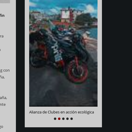
fin
ara
a
ng con
Varadero Racing
ña,
e La Habana
paña,
ente
Alianza de Clubes en acción ecológica
NEXT
PREVIOUS
1
2
3
4
5
go