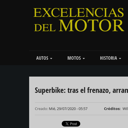
Pasar
al
contenido
principal
Main
AUTOS
MOTOS
HISTORIA
navigation
Superbike: tras el frenazo, arra
Creado:
Mié, 29/07/2020 - 05:57
Créditos
Wil