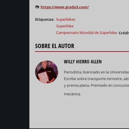
📷:
https://www.grada3.com/
Etiquetas
Superbikes
Superbike
Campeonato Mundial de Súperbike
Crédi
SOBRE EL AUTOR
WILLY HIERRO ALLEN
Periodista, licenciado en la Universid
Escribe sobre transporte terrestre, aé
y prensa plana. Premiado en concursos
mecánica.