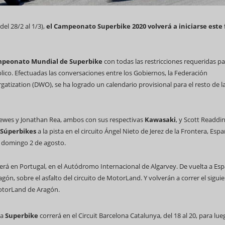
del 28/2 al 1/3),
el Campeonato Superbike 2020 volverá a iniciarse este 
peonato Mundial de Superbike
con todas las restricciones requeridas p
69 Campeonato Mundial WCC
lico. Efectuadas las conversaciones entre los Gobiernos, la Federación
tization (DWO), se ha logrado un calendario provisional para el resto de l
ewes y Jonathan Rea, ambos con sus respectivas
Kawasaki
, y Scott Readdi
Súperbikes
a la pista en el circuito Ángel Nieto de Jerez de la Frontera, Espa
Feria Internacional d
el domingo 2 de agosto.
(Fihav) 2023
orrerá en Portugal, en el Autódromo Internacional de Algarvey. De vuelta a Es
agón, sobre el asfalto del circuito de MotorLand. Y volverán a correr el sigui
MotorLand de Aragón.
la
Superbike
correrá en el Circuit Barcelona Catalunya, del 18 al 20, para lue