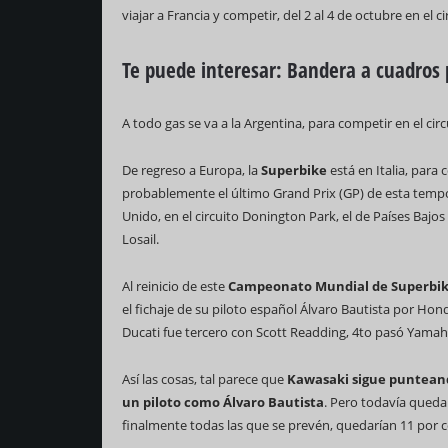
viajar a Francia y competir, del 2 al 4 de octubre en el 
Te puede interesar:
Bandera a cuadros 
A todo gas se va a la Argentina, para competir en el circ
De regreso a Europa, la
Superbike
está en Italia, para
probablemente el último Grand Prix (GP) de esta tempor
Unido, en el circuito Donington Park, el de Países Bajos 
Losail.
Al reinicio de este
Campeonato Mundial de Superbik
el fichaje de su piloto español Álvaro Bautista por Hon
Ducati fue tercero con Scott Readding, 4to pasó Yamaha
Así las cosas, tal parece que
Kawasaki sigue punteand
un piloto como Álvaro Bautista
. Pero todavía queda 
finalmente todas las que se prevén, quedarían 11 por c