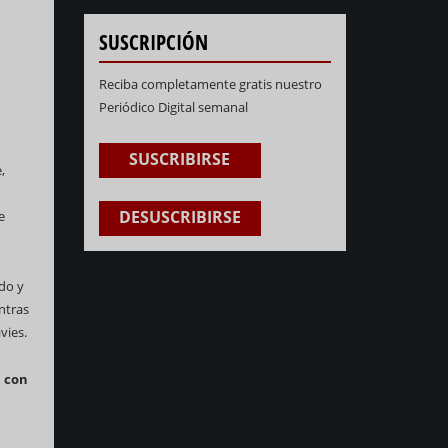
SUSCRIPCIÓN
Reciba completamente gratis nuestro
Periódico Digital semanal
SUSCRIBIRSE
,
DESUSCRIBIRSE
e
ado y
ntras
vies.
n con