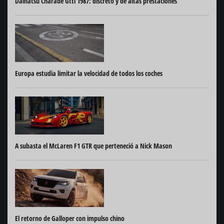
Daihatsu Charade Gtti 1987: discreto y de altas prestaciones
Europa estudia limitar la velocidad de todos los coches
A subasta el McLaren F1 GTR que perteneció a Nick Mason
El retorno de Galloper con impulso chino