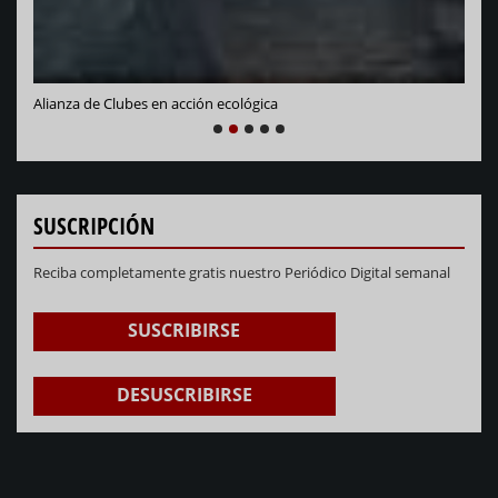
Alianza de Clubes en acción ecológica
NEXT
PREVIOUS
1
2
3
4
5
SUSCRIPCIÓN
Reciba completamente gratis nuestro Periódico Digital semanal
SUSCRIBIRSE
DESUSCRIBIRSE