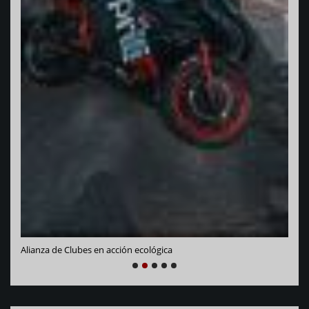
Vara
Alianza de Clubes en acción ecológica
NEXT
PREVIOUS
1
2
3
4
5