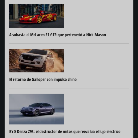
A subasta el McLaren F1 GTR que perteneció a Nick Mason
El retorno de Galloper con impulso chino
BYD Denza Z9S: el destructor de mitos que reevalúa el lujo eléctrico