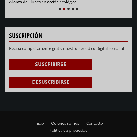
Alianza de Clubes en acción ecológica
NEXT
PREVIOUS
1
2
3
4
5
SUSCRIPCIÓN
Reciba completamente gratis nuestro Periódico Digital semanal
SUSCRIBIRSE
DESUSCRIBIRSE
Inicio
Quiénes somos
Contacto
Footer
Política de privacidad