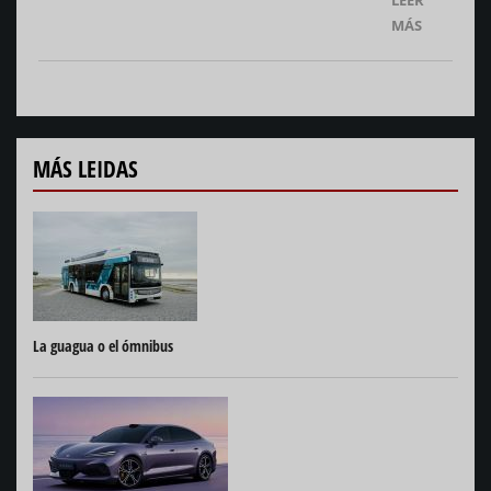
LEER
MÁS
MÁS LEIDAS
La guagua o el ómnibus