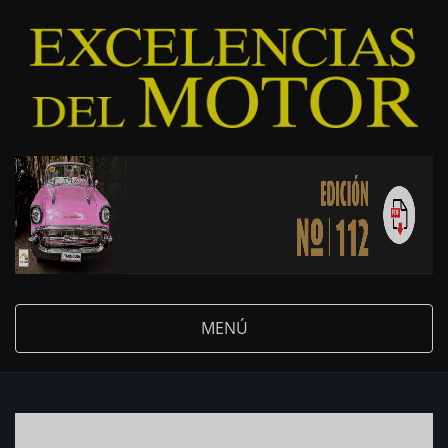
Pasar
al
contenido
principal
MENÚ