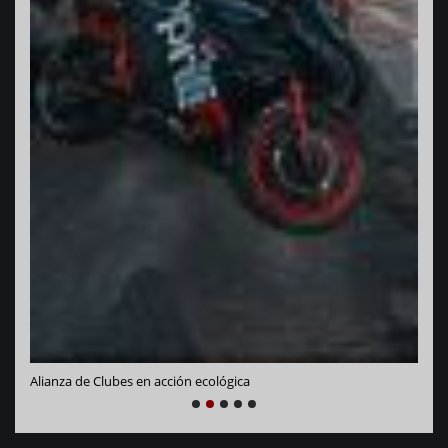
Vara
Alianza de Clubes en acción ecológica
NEXT
PREVIOUS
1
2
3
4
5