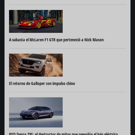
A subasta el McLaren F1 GTR que perteneció a Nick Mason
El retorno de Galloper con impulso chino
BYD Denza Z9S: el destructor de mitos que reevalúa el lujo eléctrico