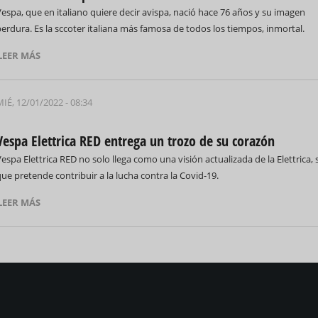
espa, que en italiano quiere decir avispa, nació hace 76 años y su imagen
erdura. Es la sccoter italiana más famosa de todos los tiempos, inmortal.
LEER MÁS
IÉ, 12/01/2022 - 08:34
Vespa Elettrica RED entrega un trozo de su corazón
espa Elettrica RED no solo llega como una visión actualizada de la Elettrica, 
ue pretende contribuir a la lucha contra la Covid-19.
LEER MÁS