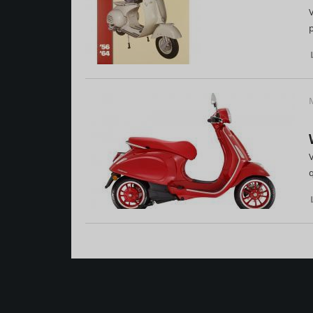
V
p
M
V
q