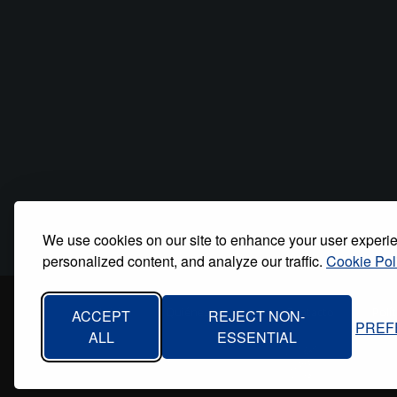
We use cookies on our site to enhance your user experi
personalized content, and analyze our traffic.
Cookie Pol
Inicio
Quiénes somos
Contacto
Polí
ACCEPT
REJECT NON-
PREF
Footer
ALL
ESSENTIAL
menu