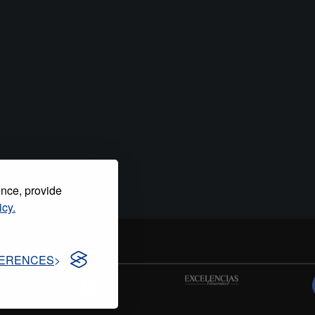
ence, provide
icy.
tica de privacidad
ERENCES