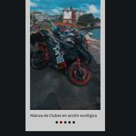
Varadero Racing
e La Habana
Alianza de Clubes en acción ecológica
NEXT
PREVIOUS
1
2
3
4
5