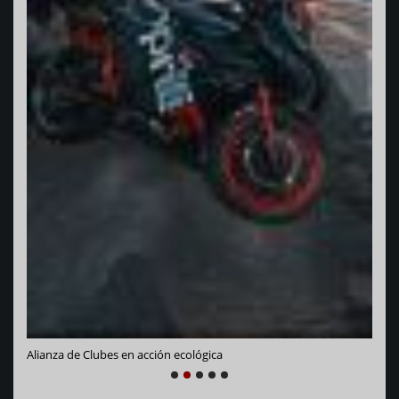
Vara
Alianza de Clubes en acción ecológica
NEXT
PREVIOUS
1
2
3
4
5