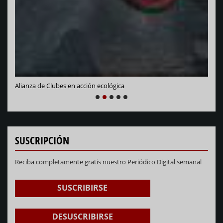
Alianza de Clubes en acción ecológica
NEXT
PREVIOUS
1
2
3
4
5
SUSCRIPCIÓN
Reciba completamente gratis nuestro Periódico Digital semanal
SUSCRIBIRSE
DESUSCRIBIRSE