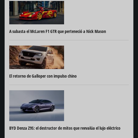
A subasta el McLaren F1 GTR que perteneció a Nick Mason
El retorno de Galloper con impulso chino
BYD Denza Z9S: el destructor de mitos que reevalúa el lujo eléctrico