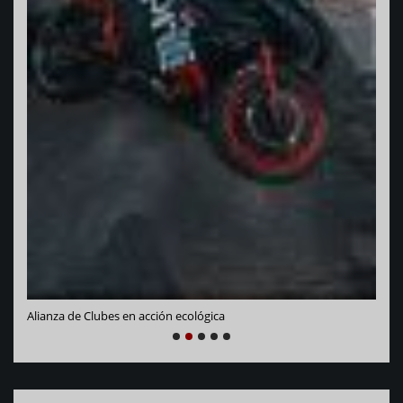
Vara
Alianza de Clubes en acción ecológica
NEXT
PREVIOUS
1
2
3
4
5